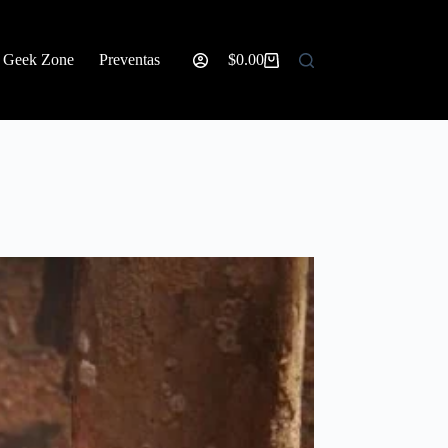
Geek Zone
Preventas
$
0.00
Carro
de
compra