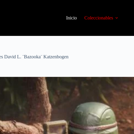
Inicio
Coleccionables
ries David L. ¨Bazooka¨ Katzenbogen