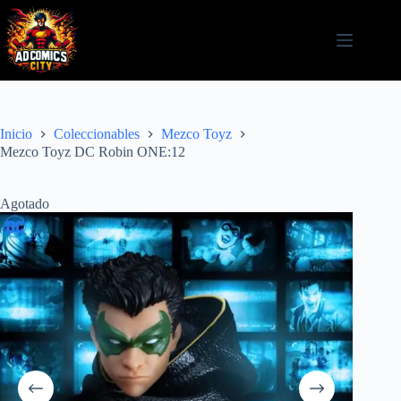
Saltar
al
contenido
Inicio
Coleccionables
Mezco Toyz
Mezco Toyz DC Robin ONE:12
Agotado