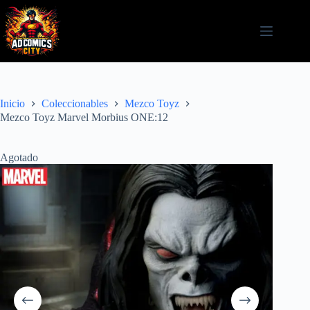
Saltar
al
contenido
Inicio
Coleccionables
Mezco Toyz
Mezco Toyz Marvel Morbius ONE:12
Agotado